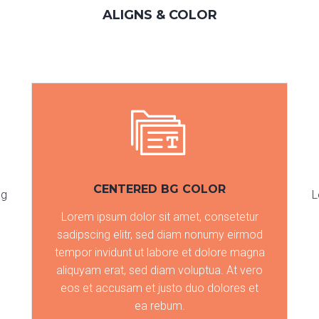
ALIGNS & COLOR
CENTERED BG COLOR
ng
L
Lorem ipsum dolor sit amet, consetetur
sadipscing elitr, sed diam nonumy eirmod
tempor invidunt ut labore et dolore magna
aliquyam erat, sed diam voluptua. At vero
eos et accusam et justo duo dolores et
ea rebum.