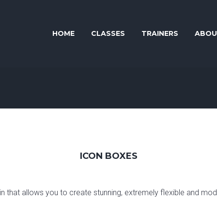
HOME
CLASSES
TRAINERS
ABOU
ICON BOXES
 that allows you to create stunning, extremely flexible and mode