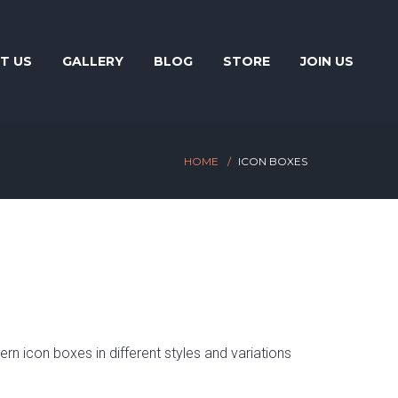
T US
GALLERY
BLOG
STORE
JOIN US
HOME
ICON BOXES
rn icon boxes in different styles and variations