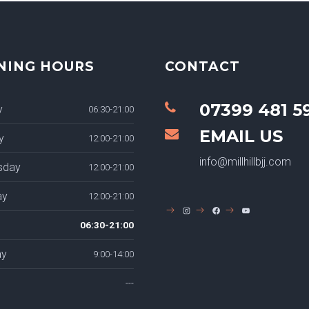
NING HOURS
CONTACT
07399 481 5
y
06:30-21:00
EMAIL US
y
12:00-21:00
info@millhillbjj.com
sday
12:00-21:00
ay
12:00-21:00
INSTAGRAM
FACEBOOK
YOUTUBE
06:30-21:00
ay
9:00-14:00
---