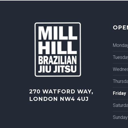
OPE
Monda
Tuesda
Wedne
Thursd
270 WATFORD WAY,
Friday
LONDON NW4 4UJ
Saturd
Sunday